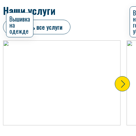
Наши услуги
В
Вышивка
н
на
г
Смотреть все услуги
одежде
у