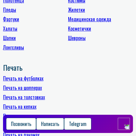
Полотенца
Костюмы
Пледы
Жилетки
Фартуки
Медицинская одежда
Халаты
Косметички
Шапки
Шевроны
Лонгсливы
Печать
Печать на футболках
Печать на шопперах
Печать на толстовках
Печать на кепках
Печать на носках
Позвонить
Написать
Telegram
Печать на банданах
Печать на панамах