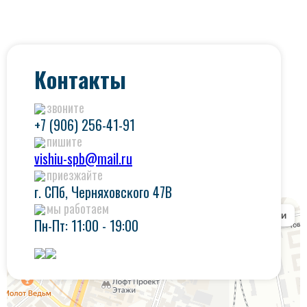
Контакты
звоните
+7 (906) 256-41-91
пишите
vishiu-spb@mail.ru
приезжайте
г. СПб, Черняховсĸого 47В
мы работаем
Пн-Пт: 11:00 - 19:00